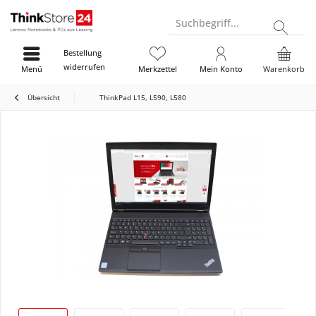
Suchbegriff...
Bestellung
widerrufen
Menü
Merkzettel
Mein Konto
Warenkorb
Übersicht
ThinkPad L15, L590, L580