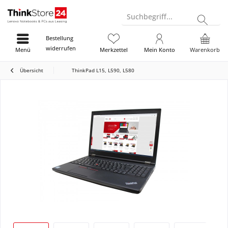
Suchbegriff...
Bestellung
widerrufen
Menü
Merkzettel
Mein Konto
Warenkorb
Übersicht
ThinkPad L15, L590, L580