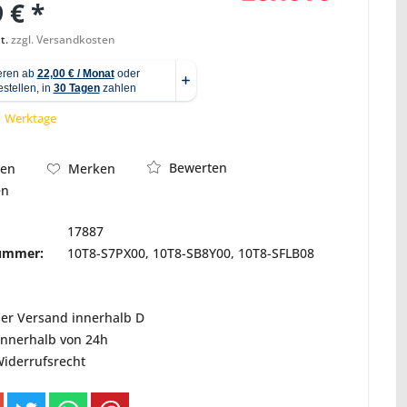
 € *
t.
zzgl. Versandkosten
Abbildung ähnlich
 1 Werktage
Bewerten
hen
Merken
en
17887
nummer:
10T8-S7PX00, 10T8-SB8Y00, 10T8-SFLB08
ser Versand innerhalb D
innerhalb von 24h
Widerrufsrecht