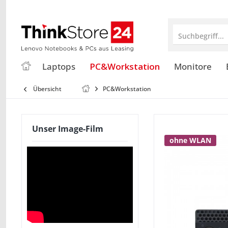
Suchbegriff...
Laptops
PC&Workstation
Monitore
Übersicht
PC&Workstation
Unser Image-Film
ohne WLAN