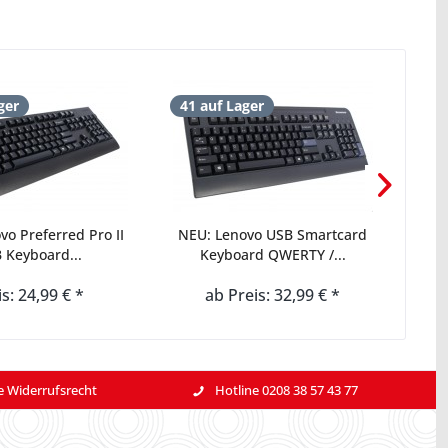
ger
41 auf Lager
32 
vo Preferred Pro II
NEU: Lenovo USB Smartcard
NEU
 Keyboard...
Keyboard QWERTY /...
P
is: 24,99 € *
ab Preis: 32,99 € *
e Widerrufsrecht
Hotline 0208 38 57 43 77