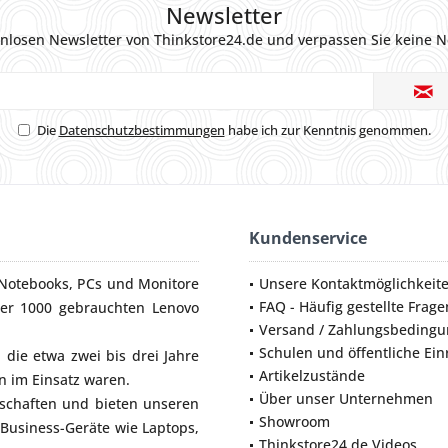
Newsletter
nlosen Newsletter von Thinkstore24.de und verpassen Sie keine N
Die
Datenschutzbestimmungen
habe ich zur Kenntnis genommen.
Kundenservice
Notebooks
,
PCs
und
Monitore
Unsere Kontaktmöglichkeit
FAQ - Häufig gestellte Frage
ber 1000 gebrauchten Lenovo
Versand / Zahlungsbeding
Schulen und öffentliche Ei
die etwa zwei bis drei Jahre
Artikelzustände
 im Einsatz waren.
Über unser Unternehmen
lschaften und bieten unseren
Showroom
 Business-Geräte wie
Laptops
,
Thinkstore24.de Videos