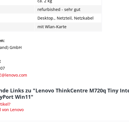
ca. 2 kg
refurbished - sehr gut
Desktop., Netzteil, Netzkabel
mit Wlan-Karte
en:
land) GmbH
t
807
E@lenovo.com
nde Links zu "Lenovo ThinkCentre M720q Tiny Int
ayPort Win11"
ikel?
l von Lenovo