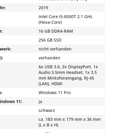
hr:
2019
Intel Core i5-8500T 2,1 GHz
(Hexa-Core)
r:
16 GB DDR4-RAM
256 GB SSD
fwerk:
nicht vorhanden
):
vorhanden
6x USB 3.0, 2x DisplayPort, 1x
Audio 3.5mm Headset, 1x 3.5
mm Mirkofoneingang, RJ-45
(LAN), HDMI
m:
Windows 11 Pro
Windows 11:
ja
schwarz
ca. 183 mm x 179 mm x 36 mm
(L x B x H)