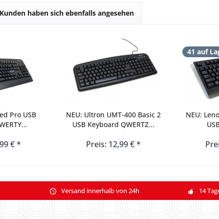
Kunden haben sich ebenfalls angesehen
41 auf La
red Pro USB
NEU: Ultron UMT-400 Basic 2
NEU: Leno
WERTY...
USB Keyboard QWERTZ...
USB
,99 € *
Preis: 12,99 € *
Pre
Versand innerhalb von 24h
14 Tag