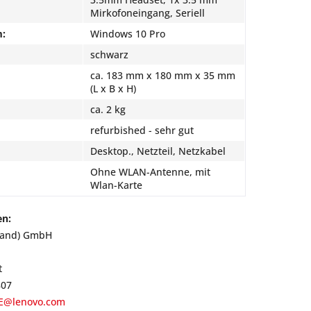
Mirkofoneingang, Seriell
m:
Windows 10 Pro
schwarz
ca. 183 mm x 180 mm x 35 mm
(L x B x H)
ca. 2 kg
refurbished - sehr gut
Desktop., Netzteil, Netzkabel
Ohne WLAN-Antenne, mit
Wlan-Karte
en:
land) GmbH
t
807
E@lenovo.com