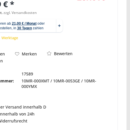
 € *
t.
zzgl. Versandkosten
Abbildung ähnlich
 1 Werktage
Bewerten
hen
Merken
en
17589
nummer:
10MR-000XMT / 10MR-0053GE / 10MR-
000YMX
ser Versand innerhalb D
innerhalb von 24h
Widerrufsrecht