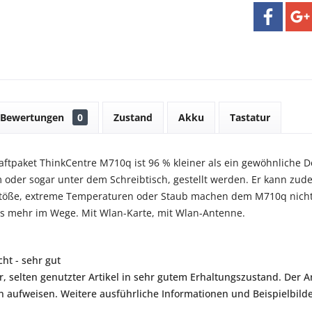
Bewertungen
0
Zustand
Akku
Tastatur
ftpaket ThinkCentre M710q ist 96 % kleiner als ein gewöhnliche De
 oder sogar unter dem Schreibtisch, gestellt werden. Er kann zud
Stöße, extreme Temperaturen oder Staub machen dem M710q nicht
ts mehr im Wege. Mit Wlan-Karte, mit Wlan-Antenne.
ht - sehr gut
r, selten genutzter Artikel in sehr gutem Erhaltungszustand. Der Art
aufweisen. Weitere ausführliche Informationen und Beispielbilder