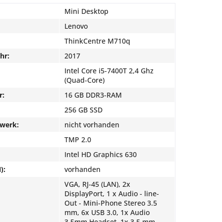
Mini Desktop
Lenovo
ThinkCentre M710q
hr:
2017
Intel Core i5-7400T 2,4 Ghz
(Quad-Core)
r:
16 GB DDR3-RAM
256 GB SSD
fwerk:
nicht vorhanden
TMP 2.0
Intel HD Graphics 630
):
vorhanden
VGA, RJ-45 (LAN), 2x
DisplayPort, 1 x Audio - line-
Out - Mini-Phone Stereo 3.5
mm, 6x USB 3.0, 1x Audio
3.5mm Headset, 1x 3.5 mm