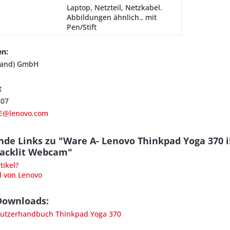
Laptop, Netzteil, Netzkabel.
Abbildungen ähnlich., mit
Pen/Stift
en:
land) GmbH
t
807
E@lenovo.com
de Links zu "Ware A- Lenovo Thinkpad Yoga 370 
acklit Webcam"
ikel?
l von Lenovo
Downloads:
utzerhandbuch Thinkpad Yoga 370