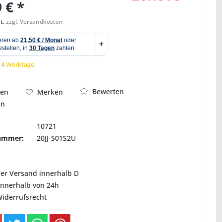
 € *
t.
zzgl. Versandkosten
Abbildung ähnlich
 14 Werktage
Bewerten
hen
Merken
en
10721
nummer:
20JJ-S01S2U
ser Versand innerhalb D
innerhalb von 24h
Widerrufsrecht