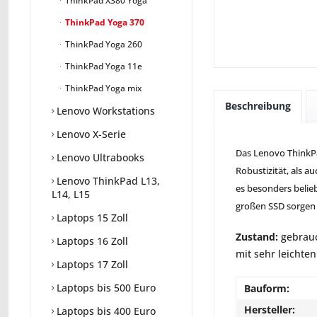
ThinkPad X380 Yoga
ThinkPad Yoga 370
ThinkPad Yoga 260
ThinkPad Yoga 11e
ThinkPad Yoga mix
Beschreibung
Lenovo Workstations
Lenovo X-Serie
Das Lenovo ThinkPa
Lenovo Ultrabooks
Robustizität, als a
Lenovo ThinkPad L13,
es besonders belieb
L14, L15
großen SSD sorgen 
Laptops 15 Zoll
Zustand:
gebrauc
Laptops 16 Zoll
mit sehr leichte
Laptops 17 Zoll
Laptops bis 500 Euro
Bauform:
Hersteller:
Laptops bis 400 Euro