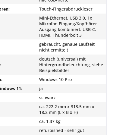
oren:
Touch-Fingerabdruckleser
Mini-Ethernet, USB 3.0, 1x
Mikrofon Eingang/Kopfhörer
Ausgang kombiniert, USB-C,
HDMI, Thunderbolt 3
gebraucht, genaue Laufzeit
nicht ermittelt
deutsch (universal) mit
:
Hintergrundbeleuchtung, siehe
Beispielsbilder
m:
Windows 10 Pro
Windows 11:
ja
schwarz
ca. 222.2 mm x 313.5 mm x
18.2 mm (L x B x H)
ca. 1.37 kg
refurbished - sehr gut