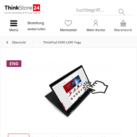
Suchbegriff...
Bestellung
widerrufen
Menü
Merkzettel
Mein Konto
Warenkorb
Übersicht
ThinkPad X390 L390 Yoga
ENG