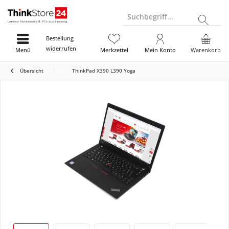
Suchbegriff...
Bestellung
widerrufen
Menü
Merkzettel
Mein Konto
Warenkorb
Übersicht
ThinkPad X390 L390 Yoga