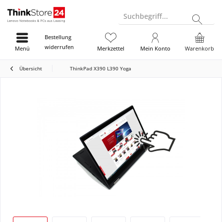
Suchbegriff...
Bestellung
widerrufen
Menü
Merkzettel
Mein Konto
Warenkorb
Übersicht
ThinkPad X390 L390 Yoga