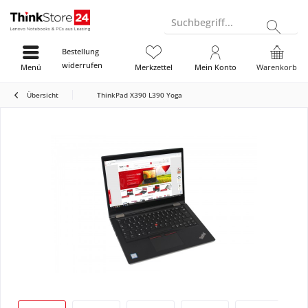
Suchbegriff...
Bestellung
widerrufen
Menü
Merkzettel
Mein Konto
Warenkorb
Übersicht
ThinkPad X390 L390 Yoga