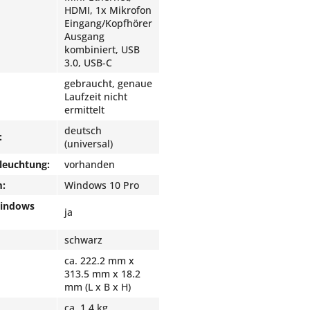
HDMI, 1x Mikrofon
Eingang/Kopfhörer
Ausgang
kombiniert, USB
3.0, USB-C
gebraucht, genaue
Laufzeit nicht
ermittelt
deutsch
:
(universal)
leuchtung:
vorhanden
m:
Windows 10 Pro
Windows
ja
schwarz
ca. 222.2 mm x
313.5 mm x 18.2
mm (L x B x H)
ca. 1.4 kg