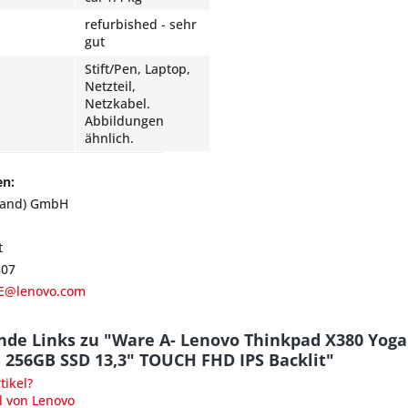
refurbished - sehr
gut
Stift/Pen, Laptop,
Netzteil,
Netzkabel.
Abbildungen
ähnlich.
en:
land) GmbH
t
807
E@lenovo.com
nde Links zu "Ware A- Lenovo Thinkpad X380 Yoga
 256GB SSD 13,3" TOUCH FHD IPS Backlit"
ikel?
l von Lenovo