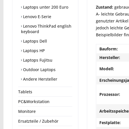
Zustand:
gebrauc
Laptops unter 200 Euro
A- leichte Gebra
Lenovo E-Serie
genutzter Artikel
Lenovo ThinkPad english
jedoch leichte G
keyboard
Beispielbilder fi
Laptops Dell
Bauform:
Laptops HP
Hersteller:
Laptops Fujitsu
Modell:
Outdoor Laptops
Andere Hersteller
Erscheinungsja
Tablets
Prozessor:
PC&Workstation
Arbeitsspeiche
Monitore
Ersatzteile / Zubehör
Festplatte: