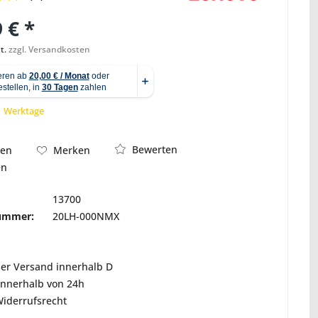
 € *
t.
zzgl. Versandkosten
Abbildung ähnlich
 1 Werktage
Bewerten
hen
Merken
en
13700
nummer:
20LH-000NMX
ser Versand innerhalb D
innerhalb von 24h
Widerrufsrecht