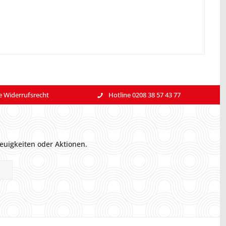
e Widerrufsrecht
Hotline 0208 38 57 43 77
euigkeiten oder Aktionen.