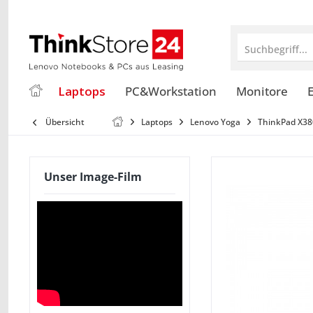
Suchbegriff...
Laptops
PC&Workstation
Monitore
E
Übersicht
Laptops
Lenovo Yoga
ThinkPad X38
Unser Image-Film