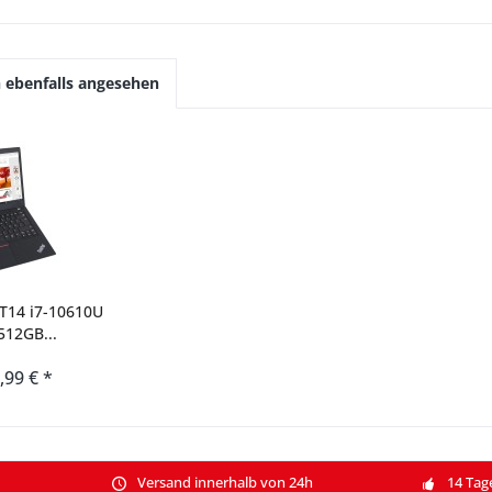
 ebenfalls angesehen
T14 i7-10610U
12GB...
,99 € *
Versand innerhalb von 24h
14 Tag