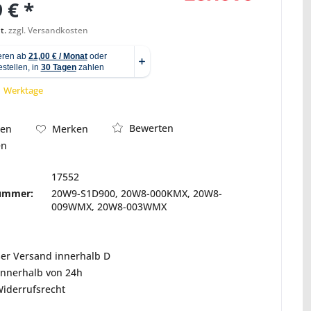
 € *
t.
zzgl. Versandkosten
Abbildung ähnlich
 1 Werktage
Bewerten
hen
Merken
en
17552
nummer:
20W9-S1D900, 20W8-000KMX, 20W8-
009WMX, 20W8-003WMX
ser Versand innerhalb D
innerhalb von 24h
Widerrufsrecht