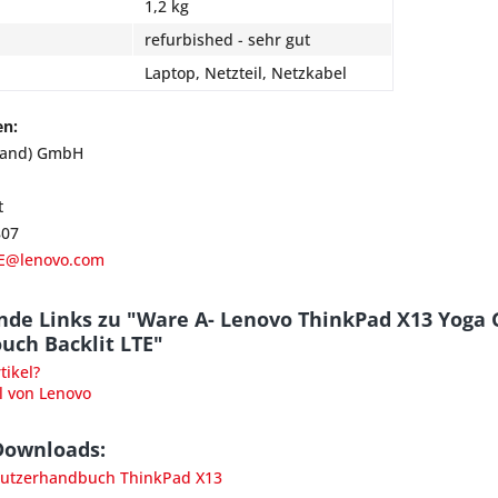
1,2 kg
refurbished - sehr gut
Laptop, Netzteil, Netzkabel
en:
land) GmbH
t
807
E@lenovo.com
nde Links zu "Ware A- Lenovo ThinkPad X13 Yoga 
uch Backlit LTE"
ikel?
l von Lenovo
Downloads:
utzerhandbuch ThinkPad X13