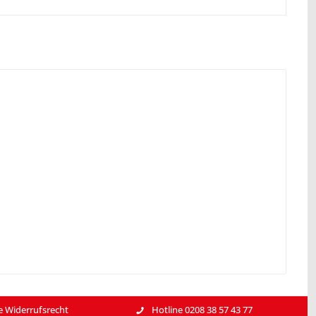
e Widerrufsrecht
Hotline 0208 38 57 43 77