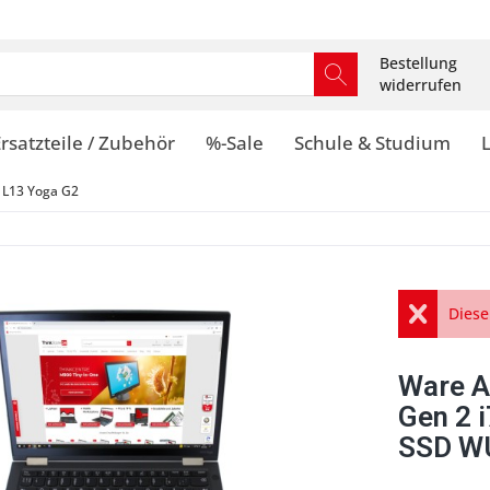
Bestellung
widerrufen
rsatzteile / Zubehör
%-Sale
Schule & Studium
 L13 Yoga G2
Diese
Ware A
Gen 2 
SSD WU