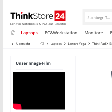
Suchbegriff...
Laptops
PC&Workstation
Monitore
E
Übersicht
Laptops
Lenovo Yoga
ThinkPad X13
Unser Image-Film