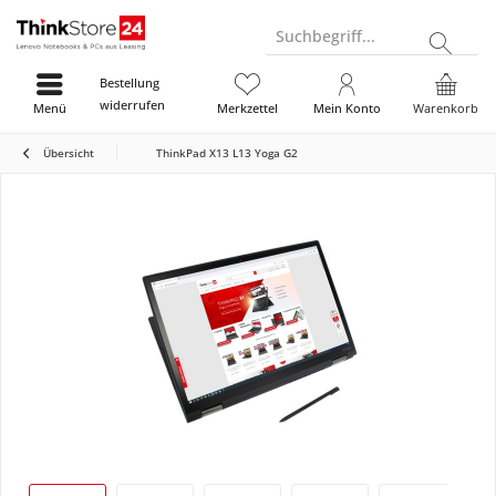
Suchbegriff...
Bestellung
widerrufen
Menü
Merkzettel
Mein Konto
Warenkorb
Übersicht
ThinkPad X13 L13 Yoga G2