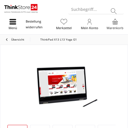
Suchbegriff...
Bestellung
widerrufen
Menü
Merkzettel
Mein Konto
Warenkorb
Übersicht
ThinkPad X13 L13 Yoga G1