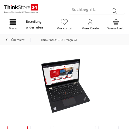
Suchbegriff...
Bestellung
widerrufen
Menü
Merkzettel
Mein Konto
Warenkorb
Übersicht
ThinkPad X13 L13 Yoga G1