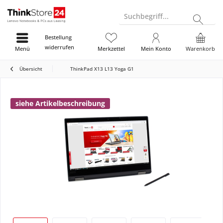
Suchbegriff...
Bestellung
widerrufen
Menü
Merkzettel
Mein Konto
Warenkorb
Übersicht
ThinkPad X13 L13 Yoga G1
siehe Artikelbeschreibung