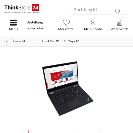
Suchbegriff...
Bestellung
widerrufen
Menü
Merkzettel
Mein Konto
Warenkorb
Übersicht
ThinkPad X13 L13 Yoga G1