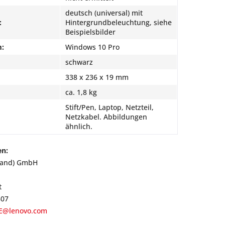
deutsch (universal) mit
:
Hintergrundbeleuchtung, siehe
Beispielsbilder
m:
Windows 10 Pro
schwarz
338 x 236 x 19 mm
ca. 1,8 kg
Stift/Pen, Laptop, Netzteil,
Netzkabel. Abbildungen
ähnlich.
en:
land) GmbH
t
807
E@lenovo.com