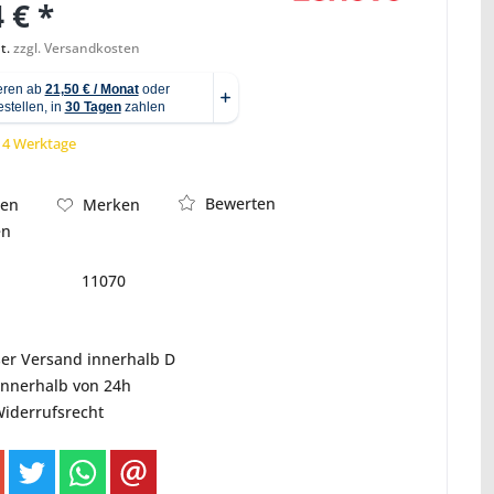
 € *
t.
zzgl. Versandkosten
Abbildung ähnlich
 14 Werktage
Bewerten
hen
Merken
en
11070
ser Versand innerhalb D
innerhalb von 24h
Widerrufsrecht