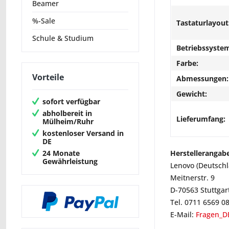
Beamer
%-Sale
Tastaturlayout
Schule & Studium
Betriebssyste
Farbe:
Vorteile
Abmessungen:
Gewicht:
sofort verfügbar
abholbereit in
Lieferumfang:
Mülheim/Ruhr
kostenloser Versand in
DE
24 Monate
Herstellerangab
Gewährleistung
Lenovo (Deutsch
Meitnerstr. 9
D-70563 Stuttgar
Tel. 0711 6569 0
E-Mail:
Fragen_D