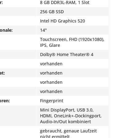
r:
8 GB DDR3L-RAM, 1 Slot
256 GB SSD
Intel HD Graphics 520
onale:
14"
Touchscreen, FHD (1920x1080),
IPS, Glare
Dolby® Home Theater® 4
vorhanden
et:
vorhanden
vorhanden
vorhanden
oren:
Fingerprint
Mini DisplayPort, USB 3.0,
HDMI, OneLink+-Dockingport,
Audio-In/Out kombiniert
gebraucht, genaue Laufzeit
nicht ermittelt