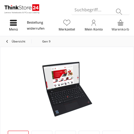
Suchbegriff...
Bestellung
widerrufen
Menü
Merkzettel
Mein Konto
Warenkorb
Übersicht
Gen 9