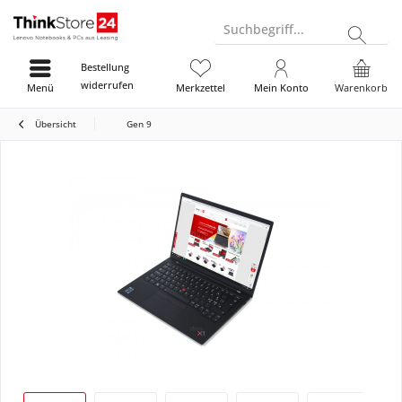
Suchbegriff...
Bestellung
widerrufen
Menü
Merkzettel
Mein Konto
Warenkorb
Übersicht
Gen 9