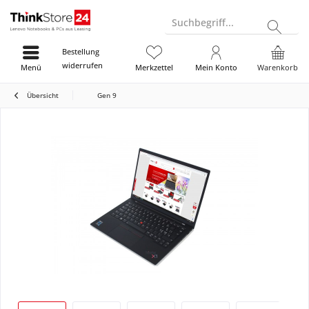
Suchbegriff...
Bestellung
widerrufen
Menü
Merkzettel
Mein Konto
Warenkorb
Übersicht
Gen 9