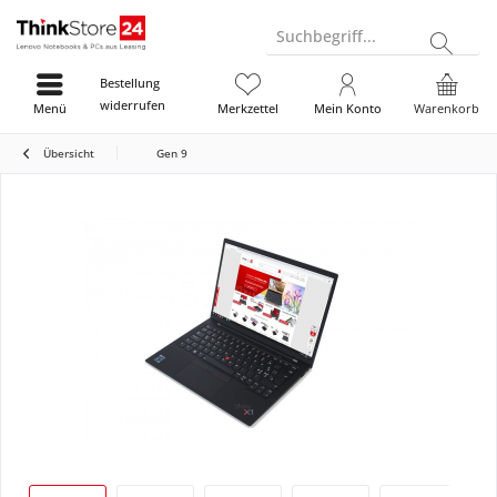
Suchbegriff...
Bestellung
widerrufen
Menü
Merkzettel
Mein Konto
Warenkorb
Übersicht
Gen 9