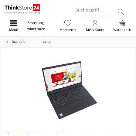
Suchbegriff...
Bestellung
widerrufen
Menü
Merkzettel
Mein Konto
Warenkorb
Übersicht
Gen 8