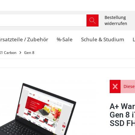
Bestellung
widerrufen
rsatzteile / Zubehör
%-Sale
Schule & Studium
X1 Carbon
Gen 8
Diese
A+ War
Gen 8 
SSD FH