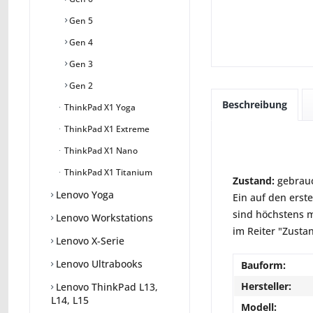
Gen 5
Gen 4
Gen 3
Gen 2
Beschreibung
ThinkPad X1 Yoga
ThinkPad X1 Extreme
ThinkPad X1 Nano
ThinkPad X1 Titanium
Zustand:
gebrauc
Lenovo Yoga
Ein auf den erst
sind höchstens m
Lenovo Workstations
im Reiter "Zusta
Lenovo X-Serie
Lenovo Ultrabooks
Bauform:
Hersteller:
Lenovo ThinkPad L13,
L14, L15
Modell: