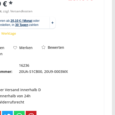
 € *
t.
zzgl. Versandkosten
Abbildung ähnlich
 1 Werktage
Bewerten
hen
Merken
en
16236
nummer:
20UA-S1CB00, 20U9-0003MX
ser Versand innerhalb D
innerhalb von 24h
Widerrufsrecht