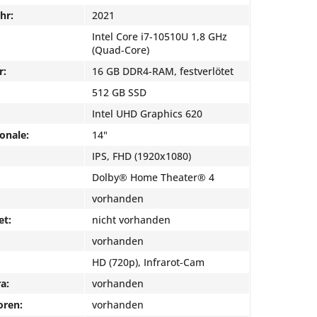
hr:
2021
Intel Core i7-10510U 1,8 GHz
(Quad-Core)
r:
16 GB DDR4-RAM, festverlötet
512 GB SSD
Intel UHD Graphics 620
onale:
14"
IPS, FHD (1920x1080)
Dolby® Home Theater® 4
vorhanden
et:
nicht vorhanden
vorhanden
HD (720p), Infrarot-Cam
a:
vorhanden
oren:
vorhanden