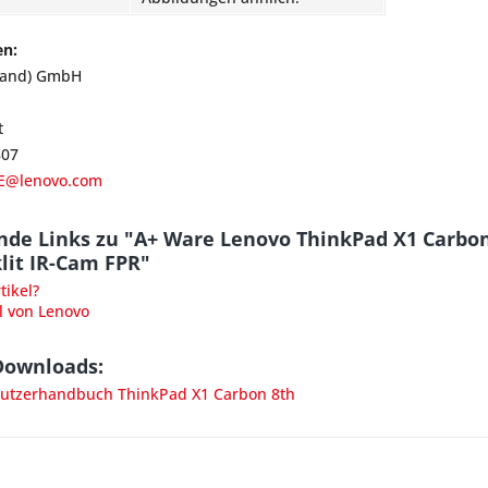
en:
land) GmbH
t
807
E@lenovo.com
nde Links zu "A+ Ware Lenovo ThinkPad X1 Carbo
lit IR-Cam FPR"
ikel?
l von Lenovo
Downloads:
tzerhandbuch ThinkPad X1 Carbon 8th