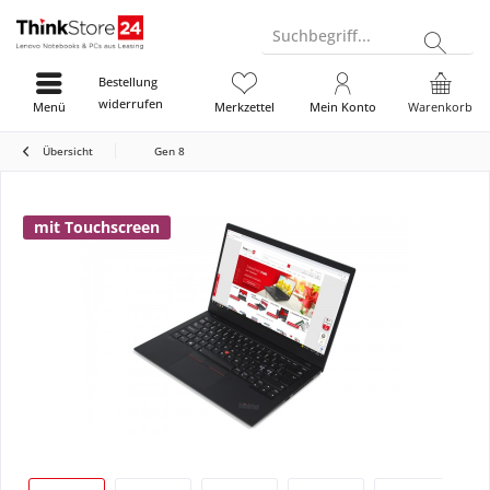
Suchbegriff...
Bestellung
widerrufen
Menü
Merkzettel
Mein Konto
Warenkorb
Übersicht
Gen 8
mit Touchscreen