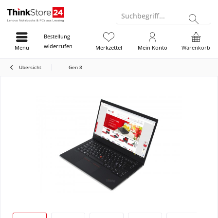
Suchbegriff...
Bestellung
widerrufen
Menü
Merkzettel
Mein Konto
Warenkorb
Übersicht
Gen 8