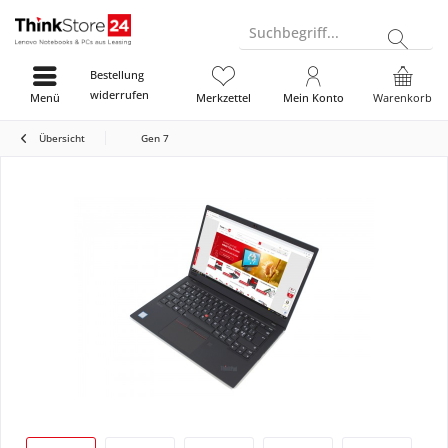
Suchbegriff...
Bestellung
widerrufen
Menü
Merkzettel
Mein Konto
Warenkorb
Übersicht
Gen 7