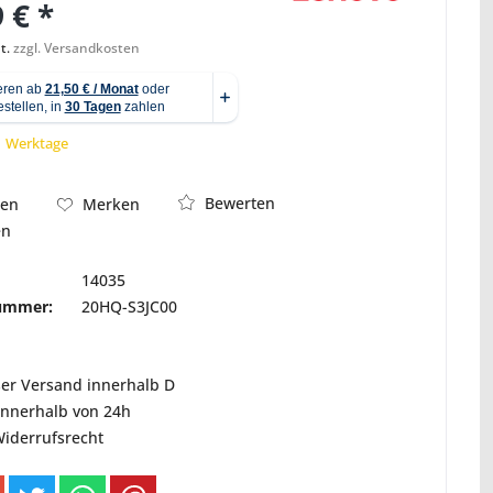
 € *
t.
zzgl. Versandkosten
Abbildung ähnlich
 1 Werktage
Bewerten
hen
Merken
en
14035
nummer:
20HQ-S3JC00
ser Versand innerhalb D
innerhalb von 24h
Widerrufsrecht