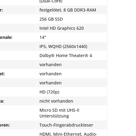
(Dual-Core)
r:
festgelötet, 8 GB DDR3-RAM
256 GB SSD
Intel HD Graphics 620
onale:
14"
IPS, WQHD (2560x1440)
Dolby® Home Theater® 4
vorhanden
et:
vorhanden
vorhanden
HD (720p)
a:
nicht vorhanden
Micro SD mit UHS-II
Unterstützung
oren:
Touch-Fingerabdruckleser
HDMI, Mini-Ethernet, Audio-