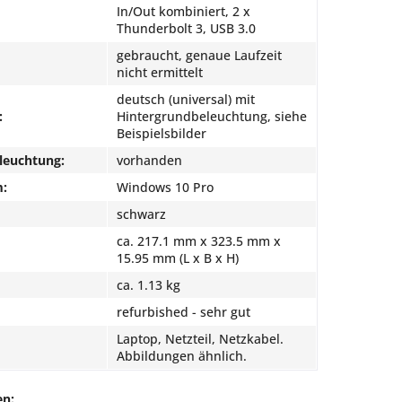
In/Out kombiniert, 2 x
Thunderbolt 3, USB 3.0
gebraucht, genaue Laufzeit
nicht ermittelt
deutsch (universal) mit
:
Hintergrundbeleuchtung, siehe
Beispielsbilder
leuchtung:
vorhanden
m:
Windows 10 Pro
schwarz
ca. 217.1 mm x 323.5 mm x
15.95 mm (L x B x H)
ca. 1.13 kg
refurbished - sehr gut
Laptop, Netzteil, Netzkabel.
Abbildungen ähnlich.
en: