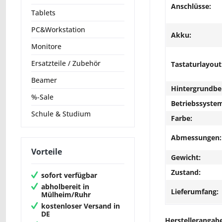
Anschlüsse:
Tablets
PC&Workstation
Akku:
Monitore
Ersatzteile / Zubehör
Tastaturlayout
Beamer
Hintergrundbe
%-Sale
Betriebssyste
Schule & Studium
Farbe:
Abmessungen:
Vorteile
Gewicht:
Zustand:
sofort verfügbar
abholbereit in
Lieferumfang:
Mülheim/Ruhr
kostenloser Versand in
DE
Herstellerangab