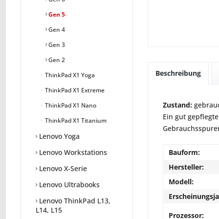
Gen 5
Gen 4
Gen 3
Gen 2
Beschreibung
ThinkPad X1 Yoga
ThinkPad X1 Extreme
Zustand:
gebrauc
ThinkPad X1 Nano
Ein gut gepflegte
ThinkPad X1 Titanium
Gebrauchsspuren 
Lenovo Yoga
Bauform:
Lenovo Workstations
Hersteller:
Lenovo X-Serie
Modell:
Lenovo Ultrabooks
Erscheinungsja
Lenovo ThinkPad L13,
L14, L15
Prozessor: