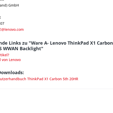
land) GmbH
t
807
E@lenovo.com
nde Links zu "Ware A- Lenovo ThinkPad X1 Carbon
PS WWAN Backlight"
ikel?
l von Lenovo
Downloads:
tzerhandbuch ThinkPad X1 Carbon 5th 20HR