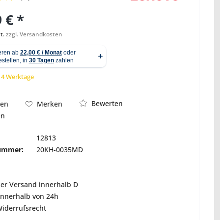
 € *
t.
zzgl. Versandkosten
Abbildung ähnlich
 14 Werktage
Bewerten
hen
Merken
en
12813
nummer:
20KH-0035MD
ser Versand innerhalb D
innerhalb von 24h
Widerrufsrecht