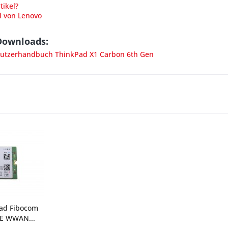
ikel?
l von Lenovo
Downloads:
tzerhandbuch ThinkPad X1 Carbon 6th Gen
ad Fibocom
TE WWAN...