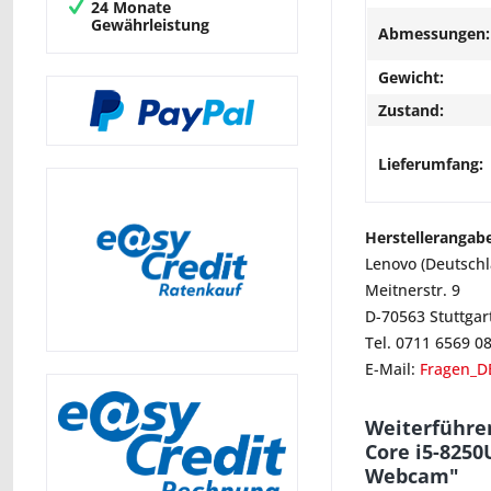
24 Monate
Gewährleistung
Abmessungen:
Gewicht:
Zustand:
Lieferumfang:
Herstellerangab
Lenovo (Deutsch
Meitnerstr. 9
D-70563 Stuttgar
Tel. 0711 6569 0
E-Mail:
Fragen_D
Weiterführe
Core i5-8250
Webcam"