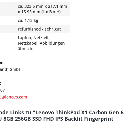
ca. 323.5 mm x 217.1 mm
x 15.95 mm (L x B x H)
ca. 1.13 kg
refurbished - sehr gut
Laptop, Netzteil,
Netzkabel. Abbildungen
ähnlich.
en:
land) GmbH
t
807
E@lenovo.com
nde Links zu "Lenovo ThinkPad X1 Carbon Gen 6
U 8GB 256GB SSD FHD IPS Backlit Fingerprint