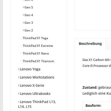
Gen 5
Gen 4
Gen 3
Gen 2
ThinkPad X1 Yoga
Beschreibung
ThinkPad X1 Extreme
ThinkPad X1 Nano
Das X1 Carbon 6th G
ThinkPad X1 Titanium
Core i5 Prozessor d
Lenovo Yoga
Lenovo Workstations
Lenovo X-Serie
Zustand:
gebrauc
Lediglich eine K
Lenovo Ultrabooks
Lenovo ThinkPad L13,
Bauform:
L14, L15