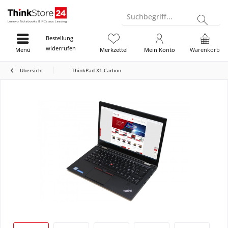
Suchbegriff...
Bestellung
widerrufen
Menü
Merkzettel
Mein Konto
Warenkorb
Übersicht
ThinkPad X1 Carbon