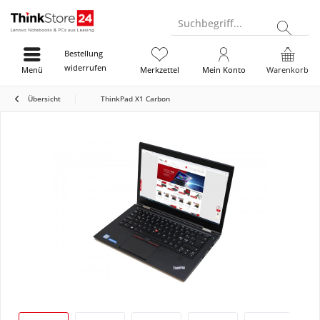
Suchbegriff...
Bestellung
widerrufen
Menü
Merkzettel
Mein Konto
Warenkorb
Übersicht
ThinkPad X1 Carbon