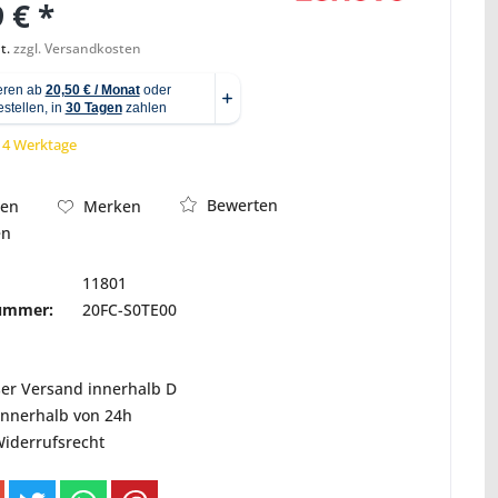
 € *
t.
zzgl. Versandkosten
Abbildung ähnlich
 14 Werktage
Bewerten
hen
Merken
en
11801
nummer:
20FC-S0TE00
ser Versand innerhalb D
innerhalb von 24h
Widerrufsrecht