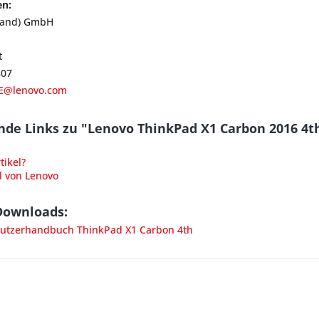
en:
land) GmbH
t
807
E@lenovo.com
de Links zu "Lenovo ThinkPad X1 Carbon 2016 4t
ikel?
l von Lenovo
Downloads:
tzerhandbuch ThinkPad X1 Carbon 4th