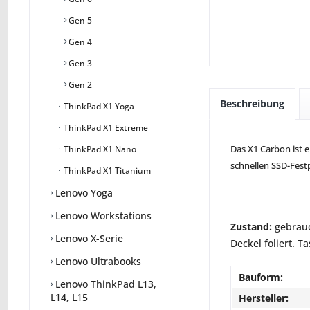
Gen 5
Gen 4
Gen 3
Gen 2
Beschreibung
ThinkPad X1 Yoga
ThinkPad X1 Extreme
Das X1 Carbon ist e
ThinkPad X1 Nano
schnellen SSD-Festp
ThinkPad X1 Titanium
Lenovo Yoga
Lenovo Workstations
Zustand:
gebrauc
Lenovo X-Serie
Deckel foliert. T
Lenovo Ultrabooks
Bauform:
Lenovo ThinkPad L13,
L14, L15
Hersteller: