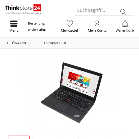
Suchbegriff...
Bestellung
widerrufen
Menü
Merkzettel
Mein Konto
Warenkorb
Übersicht
ThinkPad X250