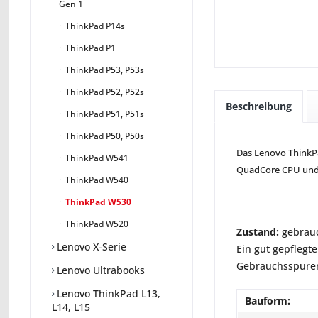
Gen 1
ThinkPad P14s
ThinkPad P1
ThinkPad P53, P53s
ThinkPad P52, P52s
Beschreibung
ThinkPad P51, P51s
ThinkPad P50, P50s
Das Lenovo ThinkPa
ThinkPad W541
QuadCore CPU und 
ThinkPad W540
ThinkPad W530
ThinkPad W520
Zustand:
gebrauc
Lenovo X-Serie
Ein gut gepflegte
Gebrauchsspuren 
Lenovo Ultrabooks
Lenovo ThinkPad L13,
Bauform:
L14, L15