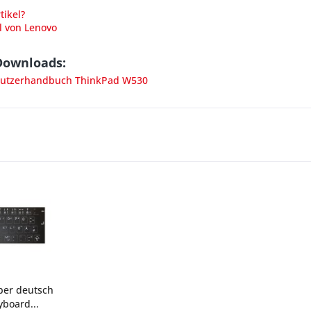
ikel?
l von Lenovo
Downloads:
utzerhandbuch ThinkPad W530
ber deutsch
board...