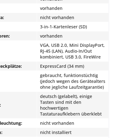
vorhanden
a:
nicht vorhanden
3-in-1-Kartenleser (SD)
oren:
vorhanden
VGA, USB 2.0, Mini DisplayPort,
RJ-45 (LAN), Audio-In/Out
kombiniert, USB 3.0, FireWire
eckplätze:
ExpressCard (34 mm)
gebraucht, funktionstüchtig
(jedoch wegen des Gerätealters
ohne jegliche Laufzeitgarantie)
deutsch (gelabelt), einige
Tasten sind mit den
:
hochwertigen
Tastaturaufklebern überklebt
leuchtung:
nicht vorhanden
m:
nicht installiert