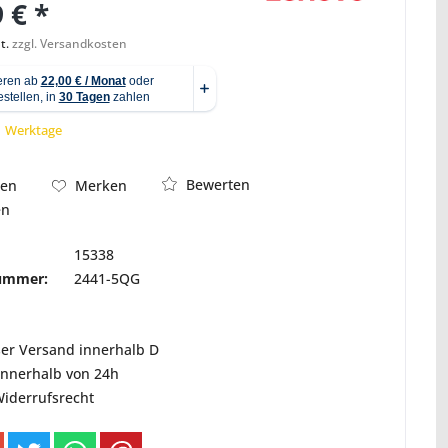
 € *
t.
zzgl. Versandkosten
Abbildung ähnlich
 1 Werktage
Bewerten
hen
Merken
en
15338
nummer:
2441-5QG
ser Versand innerhalb D
innerhalb von 24h
Widerrufsrecht