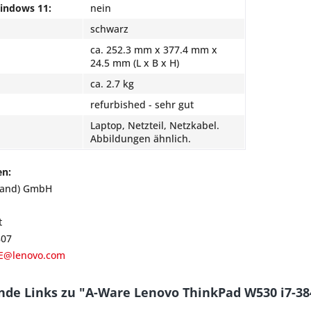
Windows 11:
nein
schwarz
ca. 252.3 mm x 377.4 mm x
24.5 mm (L x B x H)
ca. 2.7 kg
refurbished - sehr gut
Laptop, Netzteil, Netzkabel.
Abbildungen ähnlich.
en:
land) GmbH
t
807
E@lenovo.com
nde Links zu "A-Ware Lenovo ThinkPad W530 i7-