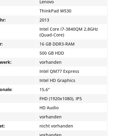
Lenovo
ThinkPad W530
hr:
2013
Intel Core i7-3840QM 2,8GHz
(Quad-Core)
r:
16 GB DDR3-RAM
500 GB HDD
fwerk:
vorhanden
Intel QM77 Express
Intel HD Graphics
onale:
15,6"
FHD (1920x1080), IPS
HD Audio
vorhanden
et:
nicht vorhanden
vorhanden