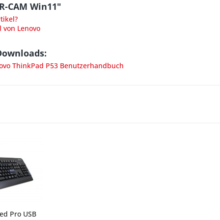
 IR-CAM Win11"
ikel?
l von Lenovo
Downloads:
ovo ThinkPad P53 Benutzerhandbuch
red Pro USB