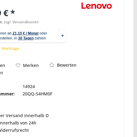
 € *
t.
zzgl. Versandkosten
Abbildung ähnlich
 1 Werktage
Bewerten
hen
Merken
en
14924
nummer:
20QQ-S4HM0F
ser Versand innerhalb D
innerhalb von 24h
Widerrufsrecht