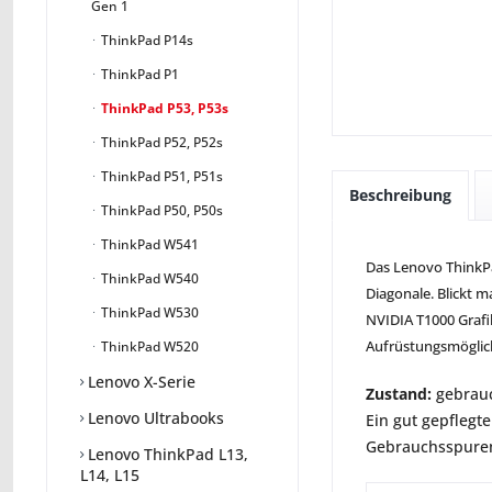
Gen 1
ThinkPad P14s
ThinkPad P1
ThinkPad P53, P53s
ThinkPad P52, P52s
ThinkPad P51, P51s
Beschreibung
ThinkPad P50, P50s
ThinkPad W541
Das Lenovo ThinkPad
ThinkPad W540
Diagonale. Blickt m
ThinkPad W530
NVIDIA T1000 Grafi
Aufrüstungsmöglic
ThinkPad W520
Lenovo X-Serie
Zustand:
gebrauc
Lenovo Ultrabooks
Ein gut gepflegte
Gebrauchsspuren 
Lenovo ThinkPad L13,
L14, L15