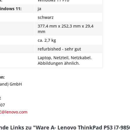
Windows 11:
ja
schwarz
377,4 mm x 252,3 mm x 29,4
mm
ca. 2,7 kg
refurbished - sehr gut
Laptop, Netzteil, Netzkabel.
Abbildungen ähnlich.
en:
land) GmbH
t
807
E@lenovo.com
de Links zu "Ware A- Lenovo ThinkPad P53 i7-98