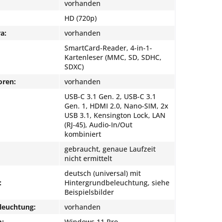
vorhanden
HD (720p)
a:
vorhanden
SmartCard-Reader, 4-in-1-
Kartenleser (MMC, SD, SDHC,
SDXC)
oren:
vorhanden
USB-C 3.1 Gen. 2, USB-C 3.1
Gen. 1, HDMI 2.0, Nano-SIM, 2x
USB 3.1, Kensington Lock, LAN
(RJ-45), Audio-In/Out
kombiniert
gebraucht, genaue Laufzeit
nicht ermittelt
deutsch (universal) mit
:
Hintergrundbeleuchtung, siehe
Beispielsbilder
leuchtung:
vorhanden
m:
Windows 11 Pro