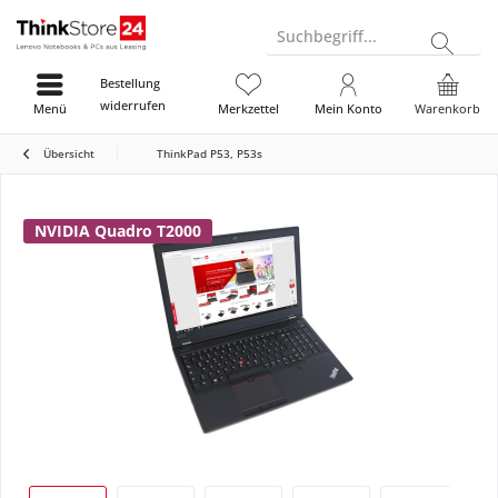
Suchbegriff...
Bestellung
widerrufen
Menü
Merkzettel
Mein Konto
Warenkorb
Übersicht
ThinkPad P53, P53s
NVIDIA Quadro T2000