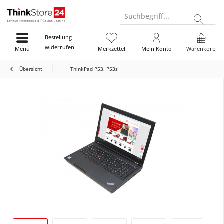
Suchbegriff...
Bestellung
widerrufen
Menü
Merkzettel
Mein Konto
Warenkorb
Übersicht
ThinkPad P53, P53s