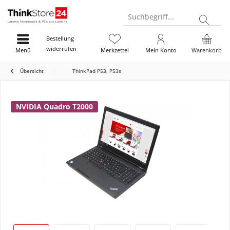
Suchbegriff...
Bestellung
widerrufen
Menü
Merkzettel
Mein Konto
Warenkorb
Übersicht
ThinkPad P53, P53s
NVIDIA Quadro T2000