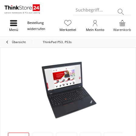
Suchbegriff...
Bestellung
widerrufen
Menü
Merkzettel
Mein Konto
Warenkorb
Übersicht
ThinkPad P53, P53s