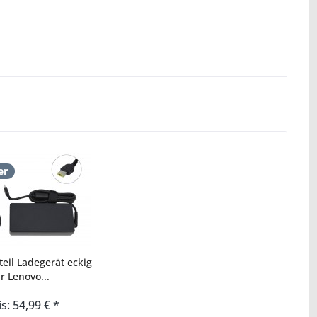
er
eil Ladegerät eckig
r Lenovo...
is: 54,99 € *