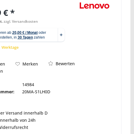
 € *
t.
zzgl. Versandkosten
Abbildung ähnlich
 1 Werktage
Bewerten
hen
Merken
en
14984
nummer:
20MA-S1LH0D
ser Versand innerhalb D
innerhalb von 24h
Widerrufsrecht