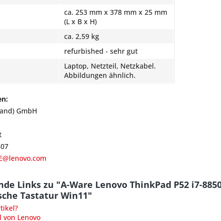
ca. 253 mm x 378 mm x 25 mm
(L x B x H)
ca. 2,59 kg
refurbished - sehr gut
Laptop, Netzteil, Netzkabel.
Abbildungen ähnlich.
en:
land) GmbH
t
807
E@lenovo.com
nde Links zu "A-Ware Lenovo ThinkPad P52 i7-885
sche Tastatur Win11"
ikel?
l von Lenovo