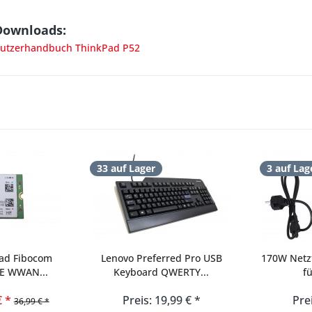
Downloads:
utzerhandbuch ThinkPad P52
33 auf Lager
3 auf Lag
ad Fibocom
Lenovo Preferred Pro USB
170W Netzt
TE WWAN...
Keyboard QWERTY...
fü
€ *
Preis: 19,99 € *
Pre
36,99 € *