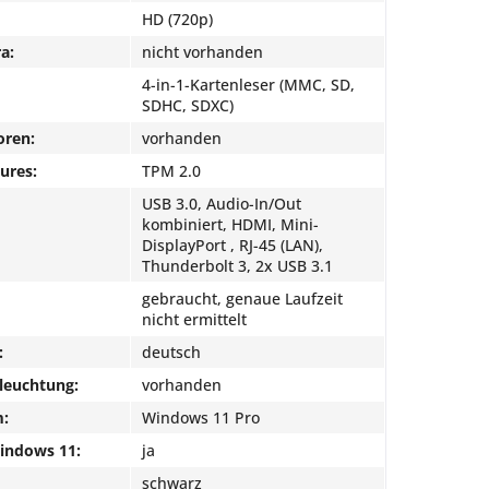
HD (720p)
a:
nicht vorhanden
4-in-1-Kartenleser (MMC, SD,
SDHC, SDXC)
oren:
vorhanden
ures:
TPM 2.0
USB 3.0, Audio-In/Out
kombiniert, HDMI, Mini-
DisplayPort , RJ-45 (LAN),
Thunderbolt 3, 2x USB 3.1
gebraucht, genaue Laufzeit
nicht ermittelt
:
deutsch
leuchtung:
vorhanden
m:
Windows 11 Pro
Windows 11:
ja
schwarz