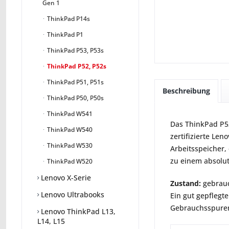
Gen 1
ThinkPad P14s
ThinkPad P1
ThinkPad P53, P53s
ThinkPad P52, P52s
ThinkPad P51, P51s
Beschreibung
ThinkPad P50, P50s
ThinkPad W541
Das ThinkPad P52
ThinkPad W540
zertifizierte Le
ThinkPad W530
Arbeitsspeicher,
zu einem absolut
ThinkPad W520
Lenovo X-Serie
Zustand:
gebrauc
Lenovo Ultrabooks
Ein gut gepflegte
Gebrauchsspuren 
Lenovo ThinkPad L13,
L14, L15