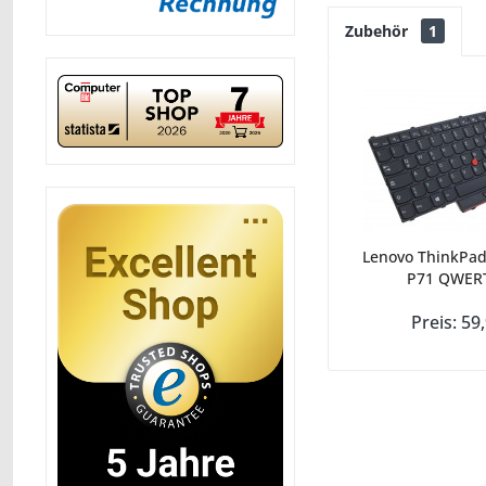
Zubehör
1
Lenovo ThinkPad
P71 QWERT
Preis: 59