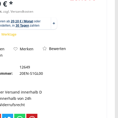
 € *
t.
zzgl. Versandkosten
Abbildung ähnlich
 1 Werktage
Bewerten
hen
Merken
en
12649
nummer:
20EN-S1GL00
ser Versand innerhalb D
innerhalb von 24h
Widerrufsrecht