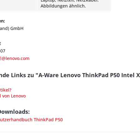
Abbildungen ähnlich.
en:
land) GmbH
t
807
E@lenovo.com
nde Links zu "A-Ware Lenovo ThinkPad P50 Intel
ikel?
l von Lenovo
Downloads:
utzerhandbuch ThinkPad P50