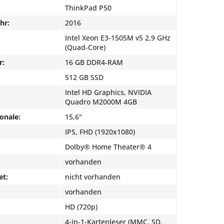
ThinkPad P50
hr:
2016
Intel Xeon E3-1505M v5 2,9 GHz
(Quad-Core)
r:
16 GB DDR4-RAM
512 GB SSD
Intel HD Graphics, NVIDIA
Quadro M2000M 4GB
onale:
15,6"
IPS, FHD (1920x1080)
Dolby® Home Theater® 4
vorhanden
et:
nicht vorhanden
vorhanden
HD (720p)
4-in-1-Kartenleser (MMC, SD,