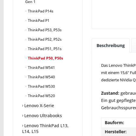
Gen 1
ThinkPad P14s
ThinkPad P1
ThinkPad P53, P53s
ThinkPad P52, P52s
Beschreibung
ThinkPad P51, P51s
ThinkPad P50, P50s
Das Lenovo ThinkPa
ThinkPad W541
mit einem 15,6" Ful
ThinkPad W540
dedizierte NVidia 
ThinkPad W530
Zustand:
gebrauc
ThinkPad W520
Ein gut gepflegte
Lenovo X-Serie
Gebrauchsspuren 
Lenovo Ultrabooks
Bauform:
Lenovo ThinkPad L13,
L14, L15
Hersteller: