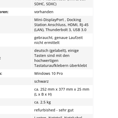
SDHC, SDXC)
oren:
vorhanden
Mini-DisplayPort , Docking
Station Anschluss, HDMI, RJ-45
(LAN), Thunderbolt 3, USB 3.0
gebraucht, genaue Laufzeit
nicht ermittelt
deutsch (gelabelt), einige
Tasten sind mit den
:
hochwertigen
Tastaturaufklebern überklebt
m:
Windows 10 Pro
schwarz
ca. 252 mm x 377 mm x 25 mm
(L x B x H)
ca. 2.5 kg
refurbished - sehr gut
Laptop, Netzteil, Netzkabel.