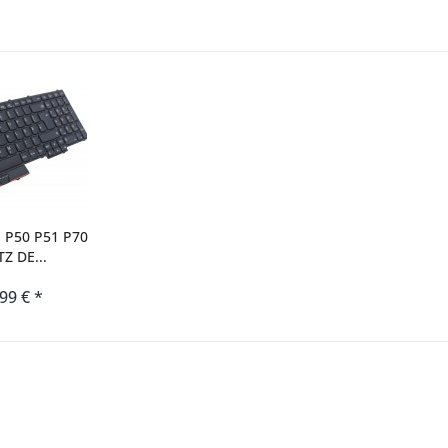
 P50 P51 P70
Z DE...
,99 € *