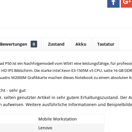
Bewertungen
0
Zustand
Akku
Tastatur
d P50 ist ein Nachfolgemodell vom W541 eine leistungsfähige, für professi
l HD IPS Bildschirm. Die starke Intel Xeon E3-1505M v5 CPU, satte 16 GB DDR
Quadro M2000M Grafikkarte machen dieses Notebook zu einem absoluten Kra
ht - sehr gut
r, selten genutzter Artikel in sehr gutem Erhaltungszustand. Der Art
aufweisen. Weitere ausführliche Informationen und Beispielbilder
Mobile Workstation
Lenovo