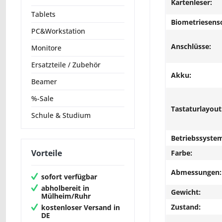
Kartenleser:
Tablets
Biometriesens
PC&Workstation
Anschlüsse:
Monitore
Ersatzteile / Zubehör
Akku:
Beamer
%-Sale
Tastaturlayout
Schule & Studium
Betriebssyste
Vorteile
Farbe:
Abmessungen:
sofort verfügbar
abholbereit in
Gewicht:
Mülheim/Ruhr
Zustand:
kostenloser Versand in
DE