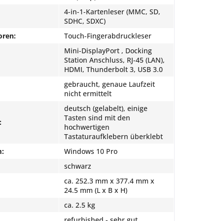
4-in-1-Kartenleser (MMC, SD,
SDHC, SDXC)
oren:
Touch-Fingerabdruckleser
Mini-DisplayPort , Docking
Station Anschluss, RJ-45 (LAN),
HDMI, Thunderbolt 3, USB 3.0
gebraucht, genaue Laufzeit
nicht ermittelt
deutsch (gelabelt), einige
Tasten sind mit den
:
hochwertigen
Tastaturaufklebern überklebt
m:
Windows 10 Pro
schwarz
ca. 252.3 mm x 377.4 mm x
24.5 mm (L x B x H)
ca. 2.5 kg
refurbished - sehr gut