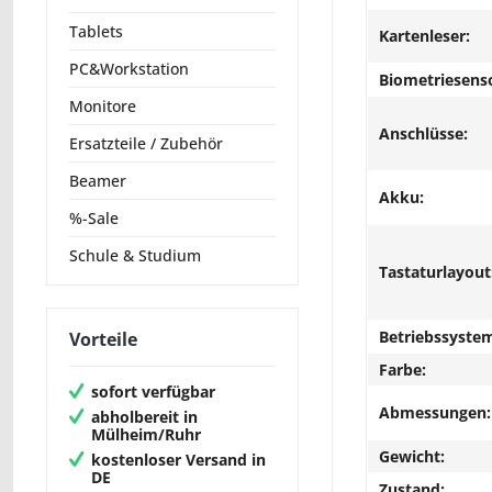
Tablets
Kartenleser:
PC&Workstation
Biometriesens
Monitore
Anschlüsse:
Ersatzteile / Zubehör
Beamer
Akku:
%-Sale
Schule & Studium
Tastaturlayout
Betriebssyste
Vorteile
Farbe:
sofort verfügbar
Abmessungen:
abholbereit in
Mülheim/Ruhr
Gewicht:
kostenloser Versand in
DE
Zustand: