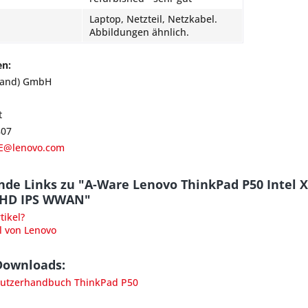
Laptop, Netzteil, Netzkabel.
Abbildungen ähnlich.
en:
land) GmbH
t
807
E@lenovo.com
nde Links zu "A-Ware Lenovo ThinkPad P50 Intel 
lHD IPS WWAN"
ikel?
l von Lenovo
Downloads:
utzerhandbuch ThinkPad P50