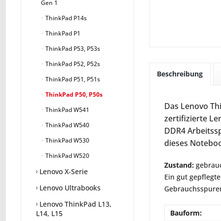
Gen 1
ThinkPad P14s
ThinkPad P1
ThinkPad P53, P53s
ThinkPad P52, P52s
Beschreibung
ThinkPad P51, P51s
ThinkPad P50, P50s
Das Lenovo Thi
ThinkPad W541
zertifizierte L
ThinkPad W540
DDR4 Arbeitssp
ThinkPad W530
dieses Noteboo
ThinkPad W520
Zustand:
gebrauc
Lenovo X-Serie
Ein gut gepflegte
Lenovo Ultrabooks
Gebrauchsspuren 
Lenovo ThinkPad L13,
Bauform:
L14, L15