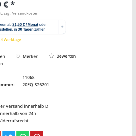
 € *
Abbildung ähnlich
t.
zzgl. Versandkosten
 14 Werktage
Bewerten
hen
Merken
en
11068
nummer:
20EQ-S26201
ser Versand innerhalb D
innerhalb von 24h
Widerrufsrecht