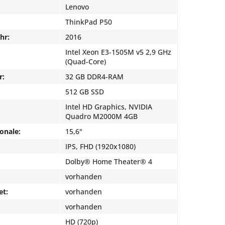
Lenovo
ThinkPad P50
hr:
2016
Intel Xeon E3-1505M v5 2,9 GHz
(Quad-Core)
r:
32 GB DDR4-RAM
512 GB SSD
Intel HD Graphics, NVIDIA
Quadro M2000M 4GB
onale:
15,6"
IPS, FHD (1920x1080)
Dolby® Home Theater® 4
vorhanden
et:
vorhanden
vorhanden
HD (720p)