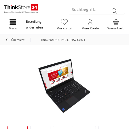
Suchbegriff...
Bestellung
widerrufen
Menü
Merkzettel
Mein Konto
Warenkorb
Übersicht
ThinkPad P15, P15s, P15v Gen 1