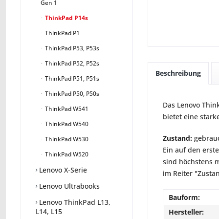
Gen 1
ThinkPad P14s
ThinkPad P1
ThinkPad P53, P53s
ThinkPad P52, P52s
Beschreibung
ThinkPad P51, P51s
ThinkPad P50, P50s
Das Lenovo Think
ThinkPad W541
bietet eine star
ThinkPad W540
Zustand:
gebrauc
ThinkPad W530
Ein auf den erst
ThinkPad W520
sind höchstens m
Lenovo X-Serie
im Reiter "Zusta
Lenovo Ultrabooks
Bauform:
Lenovo ThinkPad L13,
L14, L15
Hersteller: