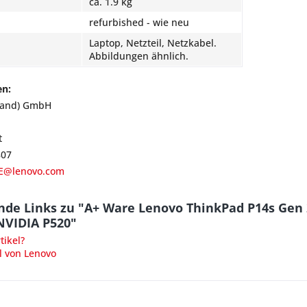
ca. 1.9 kg
refurbished - wie neu
Laptop, Netzteil, Netzkabel.
Abbildungen ähnlich.
en:
land) GmbH
t
807
E@lenovo.com
de Links zu "A+ Ware Lenovo ThinkPad P14s Gen 2
NVIDIA P520"
ikel?
l von Lenovo