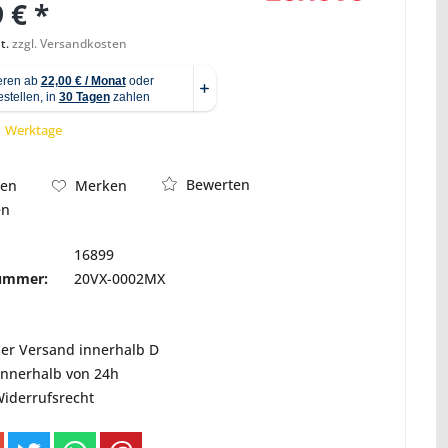
 € *
t.
zzgl. Versandkosten
Abbildung ähnlich
 1 Werktage
Bewerten
hen
Merken
en
16899
nummer:
20VX-0002MX
ser Versand innerhalb D
innerhalb von 24h
Widerrufsrecht