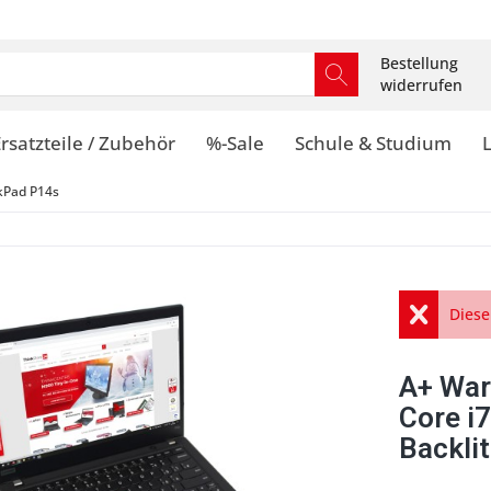
Bestellung
widerrufen
rsatzteile / Zubehör
%-Sale
Schule & Studium
kPad P14s
Diese
A+ War
Core i
Backli