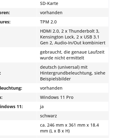
SD-Karte
oren:
vorhanden
ures:
TPM 2.0
HDMI 2.0, 2 x Thunderbolt 3,
Kensington Lock, 2 x USB 3.1
Gen 2, Audio-In/Out kombiniert
gebraucht, die genaue Laufzeit
wurde nicht ermittelt
deutsch (universal) mit
:
Hintergrundbeleuchtung, siehe
Beispielsbilder
leuchtung:
vorhanden
m:
Windows 11 Pro
Windows 11:
ja
schwarz
ca. 246 mm x 361 mm x 18.4
mm (L x B x H)