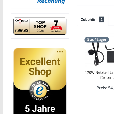
Zubehör
2
3 auf Lager
170W Netzteil La
für Leno
Preis: 54