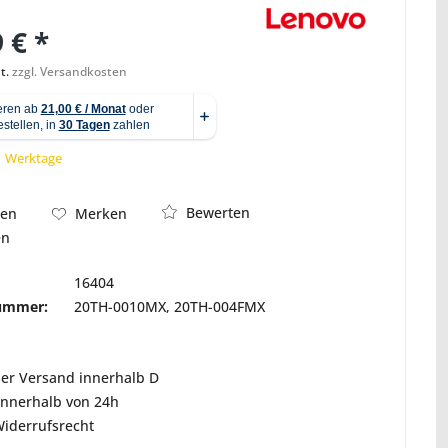
 € *
t.
zzgl. Versandkosten
Abbildung ähnlich
 1 Werktage
Bewerten
hen
Merken
en
16404
nummer:
20TH-0010MX, 20TH-004FMX
ser Versand innerhalb D
innerhalb von 24h
Widerrufsrecht