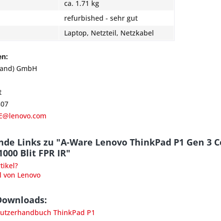
ca. 1.71 kg
refurbished - sehr gut
Laptop, Netzteil, Netzkabel
en:
land) GmbH
t
807
E@lenovo.com
nde Links zu "A-Ware Lenovo ThinkPad P1 Gen 3 
1000 Blit FPR IR"
ikel?
l von Lenovo
Downloads:
utzerhandbuch ThinkPad P1