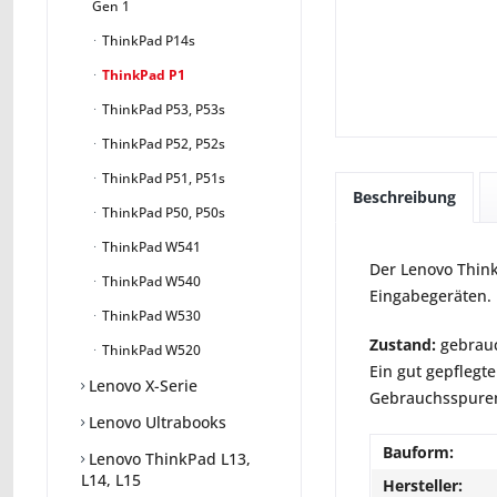
Gen 1
ThinkPad P14s
ThinkPad P1
ThinkPad P53, P53s
ThinkPad P52, P52s
ThinkPad P51, P51s
Beschreibung
ThinkPad P50, P50s
ThinkPad W541
Der Lenovo Think
ThinkPad W540
Eingabegeräten.
ThinkPad W530
Zustand:
gebrauc
ThinkPad W520
Ein gut gepflegte
Lenovo X-Serie
Gebrauchsspuren 
Lenovo Ultrabooks
Bauform:
Lenovo ThinkPad L13,
L14, L15
Hersteller: