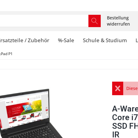
Bestellung
widerrufen
rsatzteile / Zubehör
%-Sale
Schule & Studium
kPad P1
Diese
A-Ware
Core i
SSD FH
IR