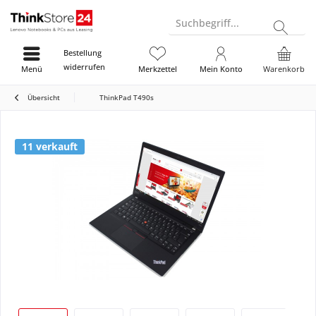
Suchbegriff...
Bestellung
widerrufen
Menü
Merkzettel
Mein Konto
Warenkorb
Übersicht
ThinkPad T490s
11 verkauft