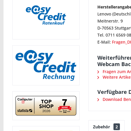
Herstellerangab
Lenovo (Deutsch
Meitnerstr. 9
D-70563 Stuttgar
Tel. 0711 6569 0
E-Mail:
Fragen_D
Weiterführen
Webcam Back
Fragen zum Art
Weitere Artike
Verfügbare 
Download Ben
Zubehör
2