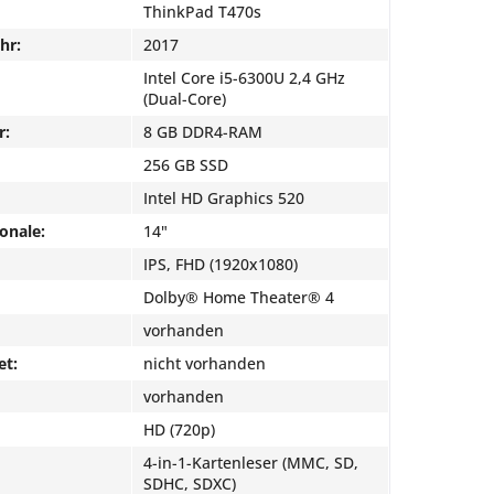
ThinkPad T470s
hr:
2017
Intel Core i5-6300U 2,4 GHz
(Dual-Core)
r:
8 GB DDR4-RAM
256 GB SSD
Intel HD Graphics 520
onale:
14"
IPS, FHD (1920x1080)
Dolby® Home Theater® 4
vorhanden
et:
nicht vorhanden
vorhanden
HD (720p)
4-in-1-Kartenleser (MMC, SD,
SDHC, SDXC)