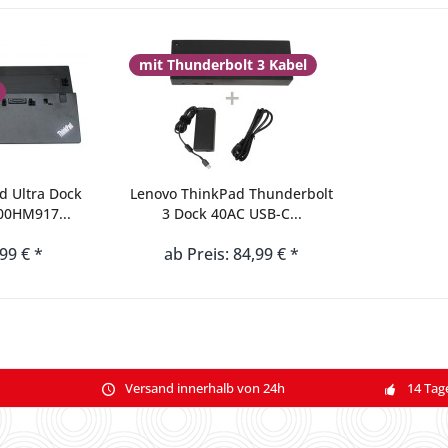
mit Thunderbolt 3 Kabel
d Ultra Dock
Lenovo ThinkPad Thunderbolt
00HM917...
3 Dock 40AC USB-C...
,99 € *
ab Preis: 84,99 € *
Versand innerhalb von 24h
14 Tag