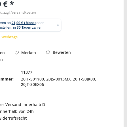
 € *
t.
zzgl. Versandkosten
Abbildung ähnlich
 1 Werktage
Bewerten
hen
Merken
en
11377
nummer:
20JT-S01Y00, 20JS-0013MX, 20JT-S0JK00,
20JT-S0EX06
ser Versand innerhalb D
innerhalb von 24h
Widerrufsrecht