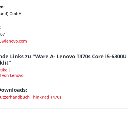
en:
land) GmbH
t
807
E@lenovo.com
de Links zu "Ware A- Lenovo T470s Core i5-6300U
lit"
ikel?
l von Lenovo
Downloads:
utzerhandbuch ThinkPad T470s