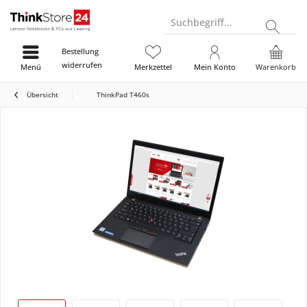
Suchbegriff...
Bestellung
widerrufen
Menü
Merkzettel
Mein Konto
Warenkorb
Übersicht
ThinkPad T460s