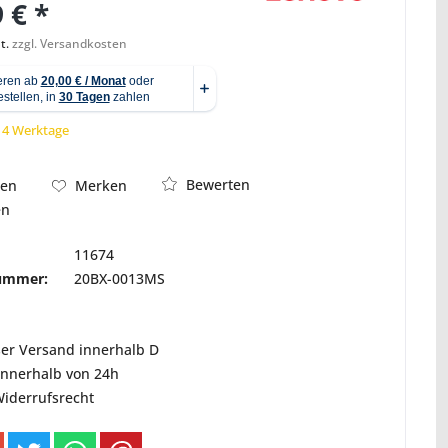
 € *
t.
zzgl. Versandkosten
Abbildung ähnlich
 14 Werktage
Bewerten
hen
Merken
en
11674
nummer:
20BX-0013MS
ser Versand innerhalb D
innerhalb von 24h
Widerrufsrecht