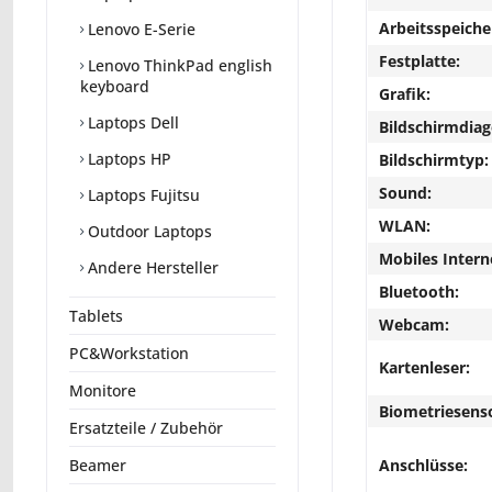
Arbeitsspeiche
Lenovo E-Serie
Festplatte:
Lenovo ThinkPad english
keyboard
Grafik:
Laptops Dell
Bildschirmdiag
Laptops HP
Bildschirmtyp:
Sound:
Laptops Fujitsu
WLAN:
Outdoor Laptops
Mobiles Intern
Andere Hersteller
Bluetooth:
Tablets
Webcam:
PC&Workstation
Kartenleser:
Monitore
Biometriesens
Ersatzteile / Zubehör
Anschlüsse:
Beamer