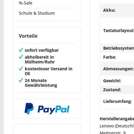
%-Sale
Akku:
Schule & Studium
Tastaturlayout
Vorteile
Betriebssyste
sofort verfügbar
abholbereit in
Farbe:
Mülheim/Ruhr
kostenloser Versand in
Abmessungen:
DE
24 Monate
Gewicht:
Gewährleistung
Zustand:
Lieferumfang:
Herstellerangab
Lenovo (Deutsch
Meitnerstr. 9