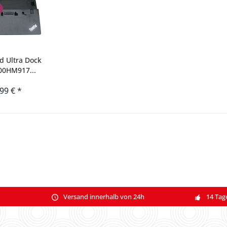
d Ultra Dock
00HM917...
,99 € *
Versand innerhalb von 24h
14 Tag