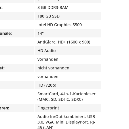
r:
8 GB DDR3-RAM
180 GB SSD
Intel HD Graphics 5500
onale:
14"
AntiGlare, HD+ (1600 x 900)
HD Audio
vorhanden
et:
nicht vorhanden
vorhanden
HD (720p)
SmartCard, 4-in-1-Kartenleser
(MMC, SD, SDHC, SDXC)
oren:
Fingerprint
Audio-In/Out kombiniert, USB
3.0, VGA, Mini DisplayPort, RJ-
45 (LAN)