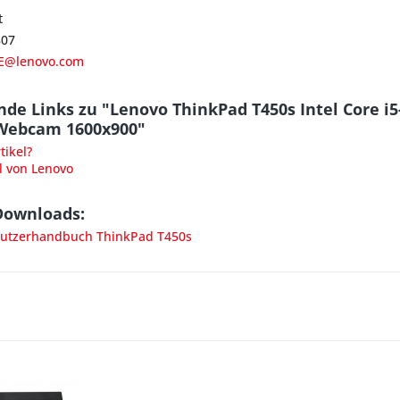
t
807
E@lenovo.com
de Links zu "Lenovo ThinkPad T450s Intel Core 
 Webcam 1600x900"
ikel?
l von Lenovo
Downloads:
utzerhandbuch ThinkPad T450s