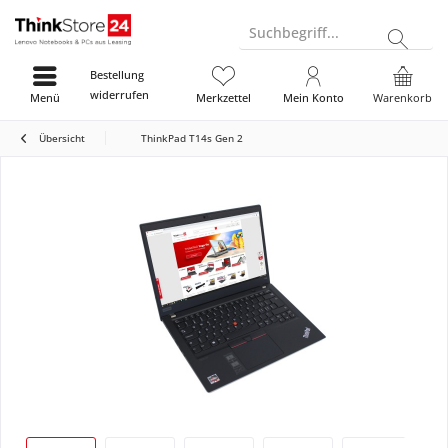
Suchbegriff...
Bestellung
widerrufen
Menü
Merkzettel
Mein Konto
Warenkorb
Übersicht
ThinkPad T14s Gen 2