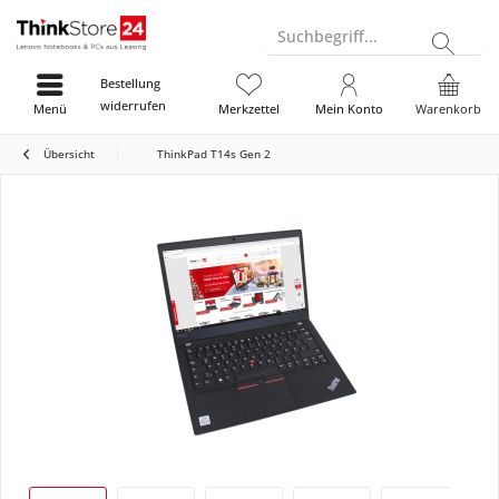
Suchbegriff...
Bestellung
widerrufen
Menü
Merkzettel
Mein Konto
Warenkorb
Übersicht
ThinkPad T14s Gen 2